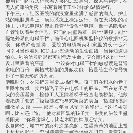
架
用它们的方式记录着人类的悲欢离合、探索与创造，在
无人问津的角落，书写着属于工业时代的温情诗行。
下午三点，社区医院的输液室里坐满了感冒的病人。护士
站的电脑屏幕上，病历系统正稳定运行。而在天花板的吊
顶里，槽式电缆桥架正托着**设备**电缆，像一条隐形的
血管输送着生命信号。它们的内壁贴着一层***薄膜，能**
隔绝外界的电磁干扰，确保心电图机和监护仪的数据**无
误。你或许会觉得，医院的电缆桥架和家里的没什么不
同？可当你看见 ICU 里那些跳动的生命曲线，当你知道哪
怕 0.1 秒的信号延迟都可能危及生命，便会懂得这份 “***”
设计里藏着的严谨 —— **设备对电磁干扰的敏感度是普通
家电的百倍，而槽式桥架的屏蔽功能，恰是给生命信号筑
起了一道无形的防火墙。
傍晚时分，夕阳把云层染成橘红色。孩子们在积水的巷子
里踩水嬉戏，笑声惊飞了停在电线上的麻雀。而在巷子尽
头的变压器旁，检修工人正踩着梯子检查电缆桥架。他戴
着绝缘手套的手轻轻拂过托盘式桥架的表面，指腹能摸到
细微的划痕 —— 那是去年台风留下的印记。“这些桥架
啊，比人还扛造。” 他对着围观的孩子笑，眼角的皱纹里盛
着阳光，“你看这焊点，比老木匠的榫卯还结实。”
夜幕降临，城中村的路灯次第亮起，在湿漉漉的地面上投
下长长的影子。李阿姨端着一碗热汤坐在门口，看着对面