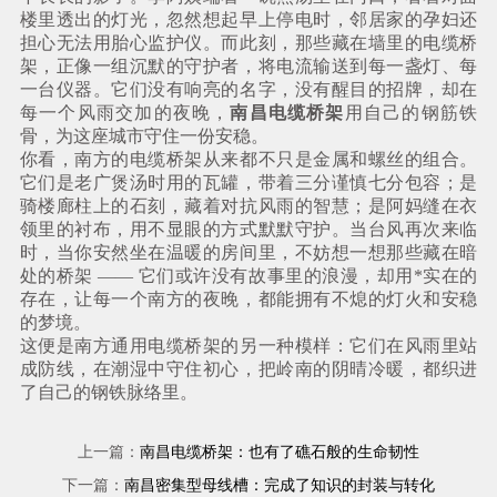
楼里透出的灯光，忽然想起早上停电时，邻居家的孕妇还
担心无法用胎心监护仪。而此刻，那些藏在墙里的电缆桥
架，正像一组沉默的守护者，将电流输送到每一盏灯、每
一台仪器。它们没有响亮的名字，没有醒目的招牌，却在
每一个风雨交加的夜晚，
南昌电缆桥架
用自己的钢筋铁
骨，为这座城市守住一份安稳。
你看，南方的电缆桥架从来都不只是金属和螺丝的组合。
它们是老广煲汤时用的瓦罐，带着三分谨慎七分包容；是
骑楼廊柱上的石刻，藏着对抗风雨的智慧；是阿妈缝在衣
领里的衬布，用不显眼的方式默默守护。当台风再次来临
时，当你安然坐在温暖的房间里，不妨想一想那些藏在暗
处的桥架 —— 它们或许没有故事里的浪漫，却用*实在的
存在，让每一个南方的夜晚，都能拥有不熄的灯火和安稳
的梦境。
这便是南方通用电缆桥架的另一种模样：它们在风雨里站
成防线，在潮湿中守住初心，把岭南的阴晴冷暖，都织进
了自己的钢铁脉络里。
上一篇：
南昌电缆桥架：也有了礁石般的生命韧性
下一篇：
南昌密集型母线槽：完成了知识的封装与转化