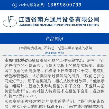
产品知识
（南昌电缆桥架）不妨想一想那些藏在暗处的桥架
发布时间:[当天]
南昌电缆桥架
婚纱摄影师小林的工作室藏在老厂房里，*让
客户惊艳的不是婚纱，而是天花板上的梯架式桥架。他保
留了原始的金属质感，在横梁上挂着串灯和干花，电缆用
米色布套包裹，从桥架间穿过像流淌的河流。“以前总担心
闪光灯干扰，用了这桥架后，相机从没出过故障。” 他展示
着一组照片，新娘的头纱与桥架的影子交叠，工业风与柔
美竟如此和谐。有对新人特意要求在桥架下合影，说这象
征着 “坚固的守护”。
实验室的王教授对桥架的要求近乎苛刻。“我们的精密仪
器，差 0.1 分贝的电磁干扰都不行。” 南方通用的槽式桥架