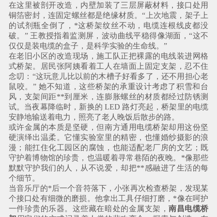
在这里被剖开改造，内壁加装了三层屏蔽材料，接口处用
铜箔密封，连固定螺丝都是绝缘材质。“上次地震，架子上
的试剂瓶全倒了，*这桥架纹丝不动，电缆连根线皮都没
破。” 王教授指着监测屏，波动曲线平稳得像湖面，“这不
仅仅是装电缆的盒子，是科学实验的生命线。”
在老旧小区的改造现场，施工队正把裸露的电线装进网格
式桥架。居民张阿姨看着工人在墙面上固定支架，忍不住
念叨：“这玩意儿比以前的木槽子好看多了，还不用担心老
鼠咬。” 她不知道，这些桥架的承重设计考虑了积雪和台
风，支架间距**到厘米，连膨胀螺丝的材质都经过防锈测
试。当夜幕降临时，新换的 LED 路灯亮起，桥架里的电缆
安静地输送着电力，照亮了老人晚饭后散步的路。
或许金属的本质是坚硬，但南方通用电缆桥架却用这份坚
硬演绎出温柔。它懂实验室里的精密，也懂婚纱摄影的浪
漫；能扛住化工园区的腐蚀，也能适配老厂房的文艺；既
守护着博物馆的珍贵，也温暖着寻常巷陌的夜晚。*像那些
默默守护我们的人，从不说爱，却把**感融进了生活的每
个细节。
当音乐厅的*后一个音符落下，小张再次检查桥架，发现某
个接口处有细微的磨损。他拿出工具仔细打磨，*像在呵护
一件珍贵的乐器。这些藏在暗处的金属支架，
南昌电缆桥