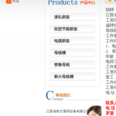
招聘
江西
滚轧桥架
工资待
诚聘
轻型节能桥架
母线
工作要
工作
电缆桥架
1、
2、
母线槽
年龄：
电焊
密集母线
工作
工资待
耐火母线槽
普工
工作
工资待
地 
联系
电 话：
江西省南方通用设备有限公司
罗梁 1