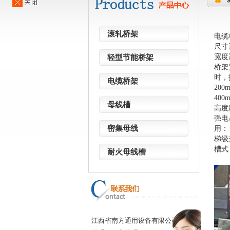
滚轧桥架
电缆
尺寸
‌宽
轻型节能桥架
桥架
时，
电缆桥架
20
40
母线槽
‌高
强电
密集母线
用：
梯级
槽式
耐火母线槽
江西省南方通用设备有限公司