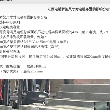
江西电缆桥架尺寸对电缆布置的影响分析
桥架尺寸对电缆布置的影响分析
选择核心原则
度决定电缆容量‌
宽度需满足电缆总截面积不超过桥架横截面积的40%（动力电缆）或50%
按多层排列校正载流量。例如：
0mm宽桥架多容纳7根YJV-4×35mm²电缆（单层）
0mm宽桥架可容纳15根同规格电缆（双层）
度影响分层布线‌
/弱电分层敷设时，建议每层间距≥150mm。如建筑需预留200mm高度
式（散热优先）：层高≥100mm
（防护优先）：层高≥150mm