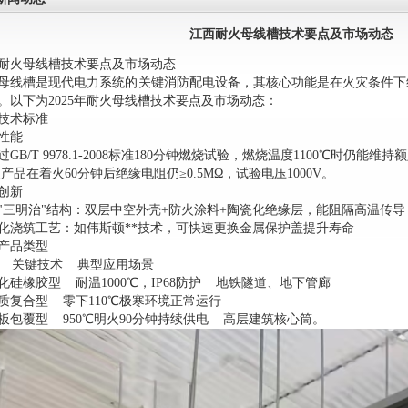
江西耐火母线槽技术要点及市场动态
耐火母线槽技术要点及市场动态
母线槽是现代电力系统的关键消防配电设备，其核心功能是在火灾条件下
。以下为2025年耐火母线槽技术要点及市场动态：
技术标准
性能‌
过GB/T 9978.1-2008标准180分钟燃烧试验，燃烧温度1100℃时仍能维持
型产品在着火60分钟后绝缘电阻仍≥0.5MΩ，试验电压1000V‌。
创新‌
"三明治"结构：双层中空外壳+防火涂料+陶瓷化绝缘层，能阻隔高温传导‌
化浇筑工艺：如伟斯顿**技术，可快速更换金属保护盖提升寿命‌
产品类型
 关键技术 典型应用场景
化硅橡胶型 耐温1000℃，IP68防护 地铁隧道、地下管廊‌
质复合型 零下110℃极寒环境正常运行
板包覆型 950℃明火90分钟持续供电 高层建筑核心筒‌。