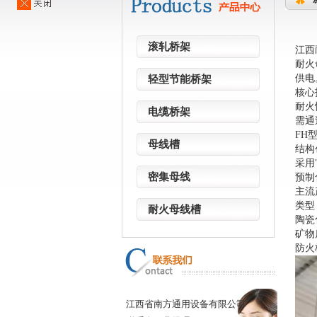
滚轧桥架
江西
耐火
供电
轻型节能桥架
核心
‌耐火
电缆桥架
需通
FH
母线槽
‌结构
采用
密集母线
预制
主流
类型
耐火母线槽
陶瓷
矿物
防火
江西省南方通用设备有限公司